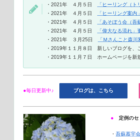
・2021年 ４月５日
「ヒーリング（ト
・2021年 ４月５日
「ヒーリング案内
・2021年 ４月５日
「あそぼう会（吾
・2021年 ４月５日
「偉大なる流れ」
・2021年 ３月25日
「Ｍさんこと森川
・2019年１１月８日 新しいブログを
・2019年１１月７日 ホームページを新
●毎日更新中♪
ブログは、こちら
●
定例のセ
・
吾蘇慕宇会