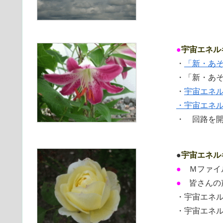
●
宇宙エネル
・
「新・あ
・「新・あ
・
宇宙エネ
・宇宙エネ
・ 回路を
●
宇宙エネル
●
Ｍファイ
●
皆さんの
・宇宙エネ
・宇宙エネ