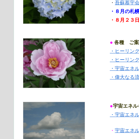
・
吾蘇慕宇
・８
月の札
・８
月２３
●
各種 ご案
・ヒーリン
・ヒーリン
・宇宙エネ
・偉大なる
●
宇宙エネル
・宇宙エネ
・
宇宙エネ