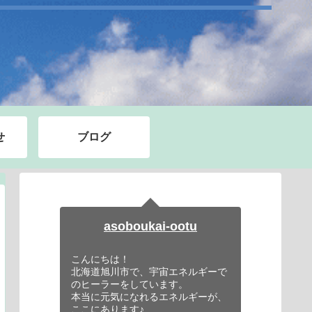
せ
ブログ
asoboukai-ootu
こんにちは！
北海道旭川市で、宇宙エネルギーで
のヒーラーをしています。
本当に元気になれるエネルギーが、
ここにあります♪