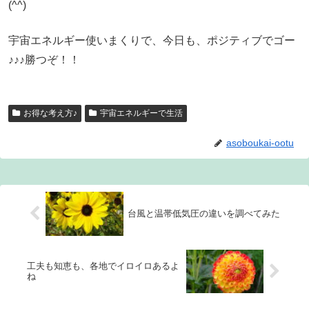
(^^)
宇宙エネルギー使いまくりで、今日も、ポジティブでゴー
♪♪♪勝つぞ！！
お得な考え方♪
宇宙エネルギーで生活
asoboukai-ootu
台風と温帯低気圧の違いを調べてみた
工夫も知恵も、各地でイロイロあるよ
ね