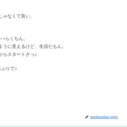
じゃなくて良い。
～♪らくちん。
ように見えるけど、生活だもん。
からスタートさっ♪
っぷりで♪
asoboukai-ootu