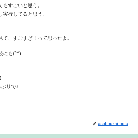
てもすごいと思う。
し実行してると思う。
見て、すごすぎ！って思ったよ。
も(^^)
)
っぷりで♪
asoboukai-ootu