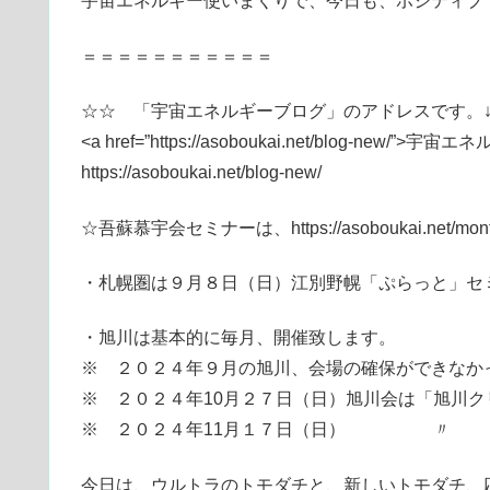
宇宙エネルギー使いまくりで、今日も、ポジティブで
＝＝＝＝＝＝＝＝＝＝＝
☆☆ 「宇宙エネルギーブログ」のアドレスです。↓
<a href=”https://asoboukai.net/blog-new/”>
https://asoboukai.net/blog-new/
☆吾蘇慕宇会セミナーは、https://asoboukai.net/monthly-
・札幌圏は９月８日（日）江別野幌「ぷらっと」セ
・旭川は基本的に毎月、開催致します。
※ ２０２４年９月の旭川、会場の確保ができなか
※ ２０２４年10月２７日（日）旭川会は「旭川
※ ２０２４年11月１７日（日） 〃
今日は、ウルトラのトモダチと、新しいトモダチ、応