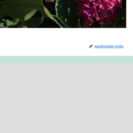
asoboukai-ootu