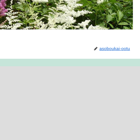
asoboukai-ootu