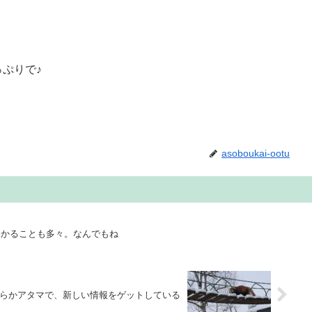
っぷりで♪
asoboukai-ootu
わかることも多々。なんでもね
らかアタマで、新しい情報をゲットしている