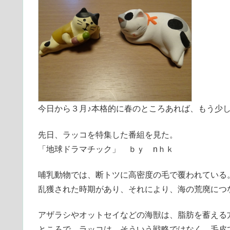
今日から３月♪本格的に春のところあれば、もう少
先日、ラッコを特集した番組を見た。
「地球ドラマチック」 ｂｙ nｈｋ
哺乳動物では、断トツに高密度の毛で覆われている
乱獲された時期があり、それにより、海の荒廃につ
アザラシやオットセイなどの海獣は、脂肪を蓄える
ところで、ラッコは、そういう戦略ではなく、毛皮