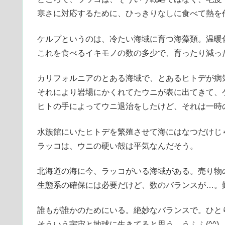
寒さに対応するために、ひっきりなしに食べて熱を
ケルプというのは、冷たい海域に育つ海藻類。温暖
これを食べるイキモノの数の多少で、育ったり減っ
カリフォルニアのとある海域で、とあるヒトデが病
それにより岩場にかくれてたウニが表に出てきて、
ヒトの手によってウニ退治をしたけど、それは一時
水族館にいたヒトデを繁殖させて海にはなつだけじ
ラッコは、ウニの硬い殻は平気なんだそう。
北海道の海に今、ラッコがいる海域がある。売り物
生態系の確保には必要だけど、数のバランスが…。
誰もが誰かのためにいる。絶妙なバランスで。ひと
そういう宇宙と地球に生きてると思う。うふふ(^^)