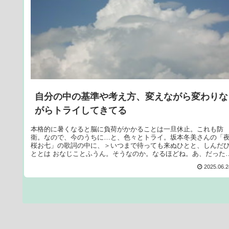
自分の中の基準や考え方、変えながら変わりな
がらトライしてきてる
本格的に暑くなると脳に負荷がかかることは一旦休止。これも防
衛。なので、今のうちに…と、色々とトライ。坂本冬美さんの「
桜お七」の歌詞の中に、＞いつまで待っても来ぬひとと、しんだ
ととは おなじことふうん。そうなのか。なるほどね。あ、だった
ら...
2025.06.2