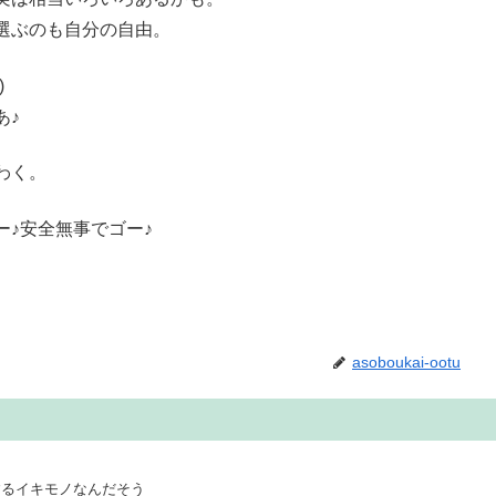
選ぶのも自分の自由。
)
あ♪
わく。
♪安全無事でゴー♪
asoboukai-ootu
するイキモノなんだそう