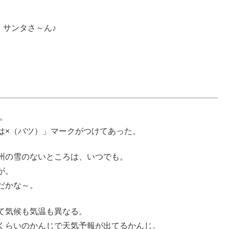
サンタさ～ん♪
。
は×（バツ）」マークがつけてあった。
州の雪のないところは、いつでも。
が。
だかな～。
て気候も気温も異なる。
くらいのかんじで天気予報が出てるかんじ。