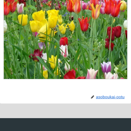
asoboukai-ootu