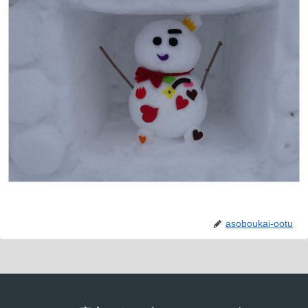
asoboukai-ootu