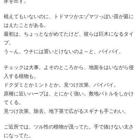
芽を出す。
植えてもいないのに、トドマツかエゾマツっぽい苗が庭に
はえたことがある。
最初は、ちょっとながめてたけど、彼らは巨木になるタイ
プ。
う～ん、ウチには置いとけないのよ～と、バイバイ。
チェックは大事。よそのところから、地面をはいながら侵
入する植物も。
ドクダミとかミントとか。見つけ次第、バイバイ。
原種に近いハーブは、とにかく強い。敷地バトルをしかけ
てくる。
見つけ次第、除去。地下茎で広がるスギナも手ごわい。
ご近所では、ツル性の植物が茂ってた。手で抜けない太さ
になってた。