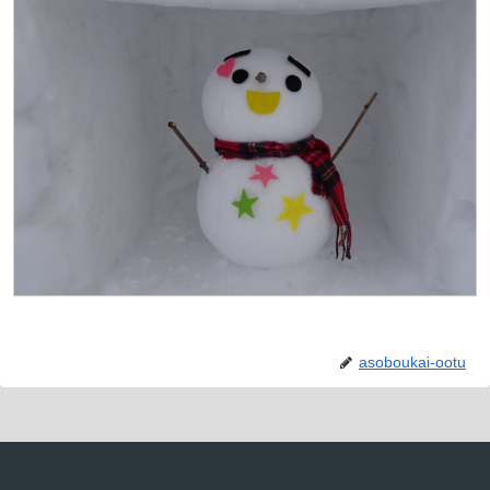
asoboukai-ootu