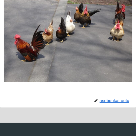
asoboukai-ootu