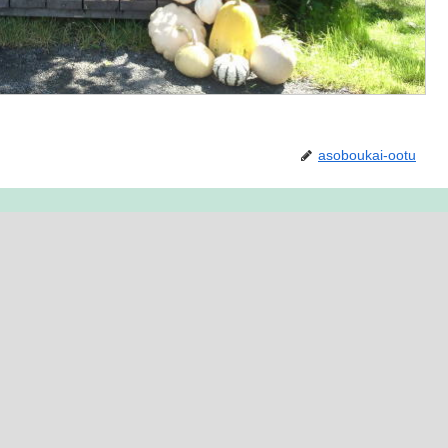
asoboukai-ootu