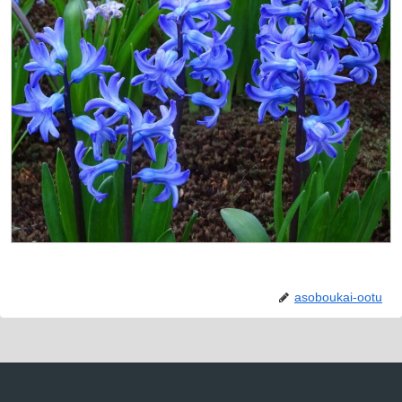
asoboukai-ootu