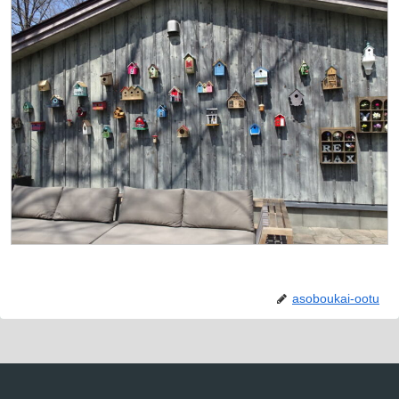
asoboukai-ootu