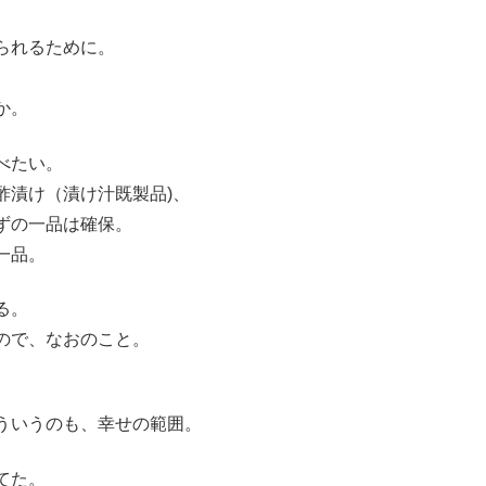
られるために。
か。
べたい。
酢漬け（漬け汁既製品)、
ずの一品は確保。
一品。
る。
ので、なおのこと。
ういうのも、幸せの範囲。
てた。