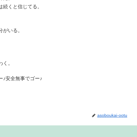
は続くと信じてる。
分がいる。
。
わく。
♪安全無事でゴー♪
asoboukai-ootu