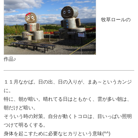
牧草ロールの
作品♪
１１月なかば。日の出、日の入りが、まあ～というカンジ
に。
特に、朝が暗い。晴れてる日はともかく、雲が多い朝は、
朝だけど暗い。
そういう時の対策。自分が動くトコロは、目いっぱい照明
つけて明るくする。
身体を起こすために必要なヒカリという意味(^^)