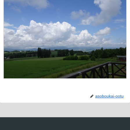
asoboukai-ootu