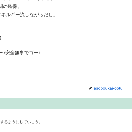
間の確保。
宙エネルギー流しながらだし。
)
♪安全無事でゴー♪
asoboukai-ootu
能するようにしていこう。