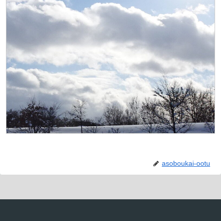
asoboukai-ootu