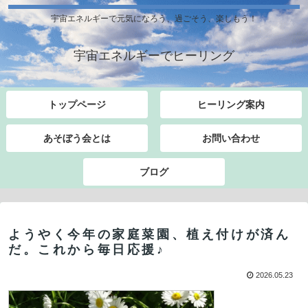
宇宙エネルギーで元気になろう、過ごそう、楽しもう！
宇宙エネルギーでヒーリング
トップページ
ヒーリング案内
あそぼう会とは
お問い合わせ
ブログ
ようやく今年の家庭菜園、植え付けが済ん
だ。これから毎日応援♪
2026.05.23