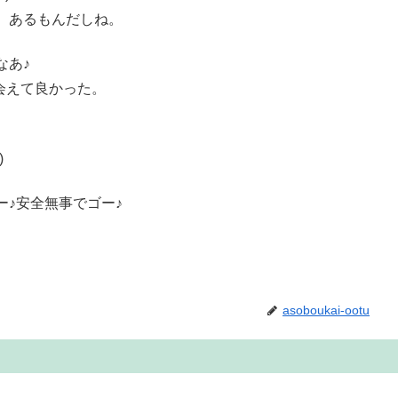
、あるもんだしね。
なあ♪
会えて良かった。
)
♪安全無事でゴー♪
asoboukai-ootu