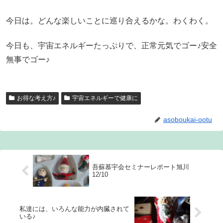
今日は。どんな楽しいことに巡り合えるかな。わくわく。
今日も、宇宙エネルギーたっぷりで、正常元気でゴー♪安全
無事でゴー♪
お得な考え方♪
宇宙エネルギーで健康に
asoboukai-ootu
吾蘇慕宇会セミナーレポート旭川
12/10
私達には、いろんな能力が内臓されて
いる♪