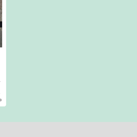
す
ま
9