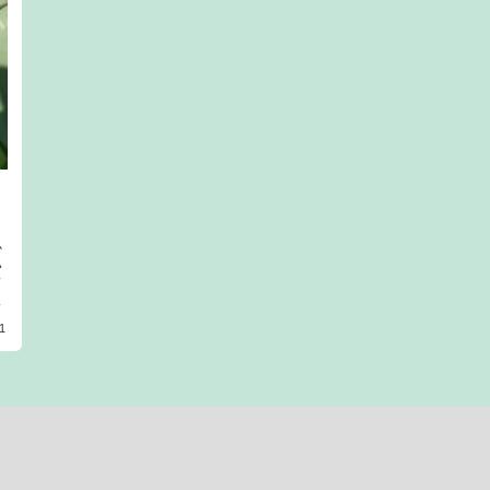
か
い
て
1